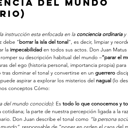
encia del mundo 
rio)
a instrucción esta enfocada en la 
conciencia ordinaria
 y 
iz debe “
borrar la isla del tonal
”, es decir, limpiar y reo
r la 
impecabilidad
 en todos sus actos. Don Juan Matus 
 romper su descripción habitual del mundo –
“parar el 
uras del ego (historia personal, importancia propia) para
o tras dominar el tonal y convertirse en un 
guerrero
 disci
puede aspirar a explorar los misterios del 
nagual
 (lo de
mos conceptos Cómo:
ia del mundo conocido)
: Es 
todo lo que conocemos y to
a cotidiana; la parte de nuestra percepción ligada a la ra
ario. Don Juan describe el tonal como 
“la persona soci
l mundo”
, responsable de “poner en orden el caos del 