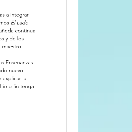
amos 
El Lado 
añeda continua 
s y de los 
n maestro 
las Enseñanzas 
todo nuevo 
explicar la 
ltimo fin tenga 