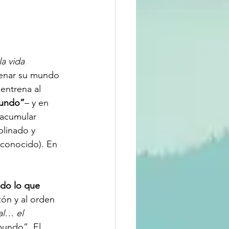
la vida 
rdenar su mundo 
entrena al 
mundo”
– y en 
 acumular 
plinado y 
sconocido). En 
do lo que 
zón y al orden 
al… el 
mundo”. El 