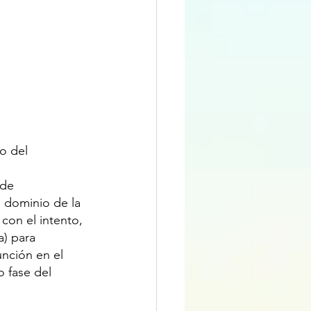
o del 
 de 
 dominio de la 
 con el intento, 
a) para 
unción en el 
o fase del 