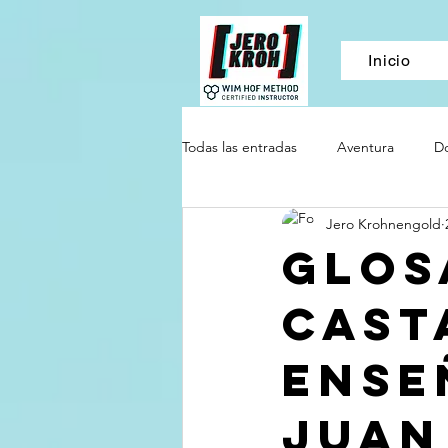
google.com, pub-2814986738885653, DIRECT, f08c47fec0942fa0
Inicio
Todas las entradas
Aventura
Do
Jero Krohnengold
Back Packing y Aventura
moti
Glos
Cast
Salud
Literatura
Espiritu
Ense
Juan