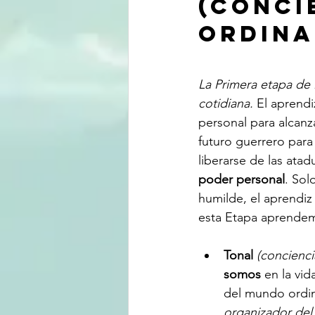
(Conci
ordina
La Primera etapa de l
cotidiana.
 El aprend
personal para alcanza
futuro guerrero para
liberarse de las atad
poder personal
. Sol
humilde, el aprendiz 
esta Etapa aprende
Tonal 
(concienc
somos
 en la vid
del mundo ordin
organizador de