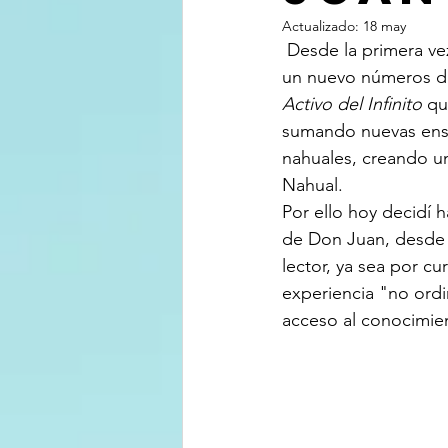
Actualizado:
18 may
 Desde la primera vez que uno toma "Las Enseñanzas de Don Juan", empiezas a integrar 
un nuevo números de 
Activo del Infinito
 qu
sumando nuevas ense
nahuales, creando u
Nahual.
Por ello hoy decidí 
de Don Juan, desde l
lector, ya sea por c
experiencia "no ordin
acceso al conocimien