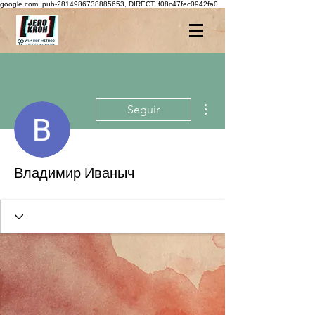
google.com, pub-2814986738885653, DIRECT, f08c47fec0942fa0
Más acciones
Seguir
Владимир Иваныч